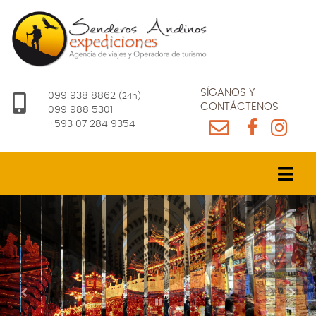
SÍGANOS Y
099 938 8862
(24h)
CONTÁCTENOS
099 988 5301
+593 07 284 9354