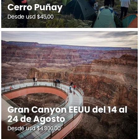
Cerro Puñay
Desde usd $45,00
Gran Canyon EEUU del 14 al
24 de Agosto
Desde usd $4.300,00