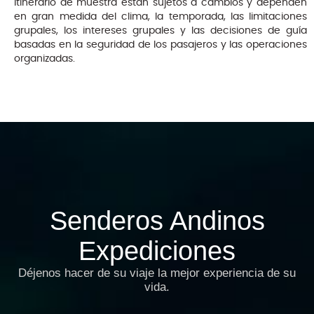
itinerario de muestra están sujetos a cambios y dependen
en gran medida del clima, la temporada, las limitaciones
grupales, los intereses grupales y las decisiones de guía
basadas en la seguridad de los pasajeros y las operaciones
organizadas.
COSTO POR PERSONA EN EFECTIVO HAB DOBLE    
HOTELES  4*
ADULTO
T. EDAD
CIUDAD DE MEXICO, SAN MIGUEL 
$2749
$2669
DE ALLENDE, GUANAJUATO, 
PÁTZCUARO, GUADALAJARA, 
ACAPULCO
$ 2941
$ 2855
TARJETA CREDITO
Senderos Andinos
Expediciones
Déjenos hacer de su viaje la mejor experiencia de su
vida.