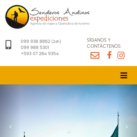
SÍGANOS Y
099 938 8862
(24h)
CONTÁCTENOS
099 988 5301
+593 07 284 9354