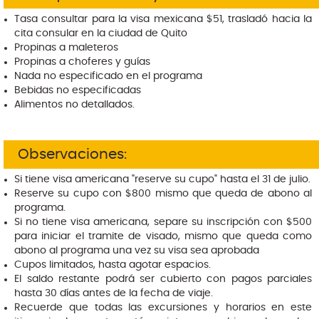
City tour en la ciudad Pátzcuaro.
03 noches de alojamiento en Acapulco.
Tasa consultar para la visa mexicana $51, trasladó hacia la
Guías profesionales.
cita consular en la ciudad de Quito
Servicios Garantizados por Senderos Andinos Expediciones
Propinas a maleteros
IVA de Agencia de Viajes y Mayorista.
Propinas a choferes y guías
Salida de divisas.
Nada no especificado en el programa
Seguro de viajes cobertura de hasta USD. 40.000, no aplica
Bebidas no especificadas
en enfermedades preexistentes, este seguro aplica
Alimentos no detallados.
asistencia médica si el pasajero se enferma de COVID-19.
Observaciones:
Si tiene visa americana "reserve su cupo" hasta el 31 de julio.
Reserve su cupo con $800 mismo que queda de abono al
programa.
Si no tiene visa americana, separe su inscripción con $500
para iniciar el tramite de visado, mismo que queda como
abono al programa una vez su visa sea aprobada
Cupos limitados, hasta agotar espacios.
El saldo restante podrá ser cubierto con pagos parciales
hasta 30 días antes de la fecha de viaje.
Recuerde que todas las excursiones y horarios en este